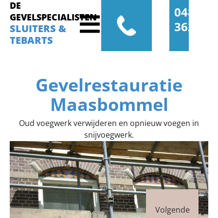
DE
0485-
GEVELSPECIALISTEN
362277
SLUITERS &
TEBARTS
Gevelrestauratie
Maasbommel
Oud voegwerk verwijderen en opnieuw voegen in
snijvoegwerk.