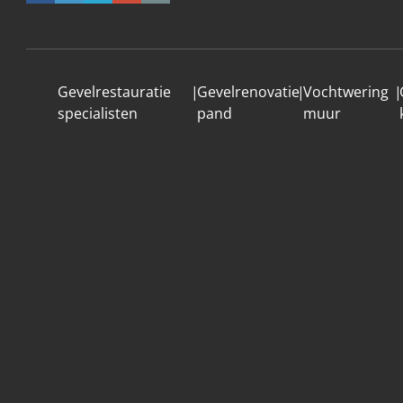
Gevelrestauratie
|
Gevelrenovatie
|
Vochtwering
|
specialisten
pand
muur