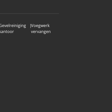
Gevelreiniging
|
Voegwerk
kantoor
vervangen