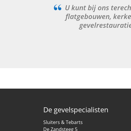
U kunt bij ons terec
flatgebouwen, kerke
gevelrestaurati
De gevelspecialisten
Sluiters & Tebarts
De Zandsteeg 5