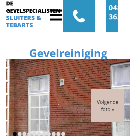
DE
0485-
GEVELSPECIALISTEN
362277
SLUITERS &
TEBARTS
Gevelreiniging